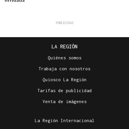
olvidada
LA REGIÓN
Quiénes somos
Trabaja con nosotros
Quiosco La Región
VINOS DE OURENSE
Tarifas de publicidad
Los trenes turísticos se consolidan en Valdeorras
Venta de imágenes
La Región Internacional