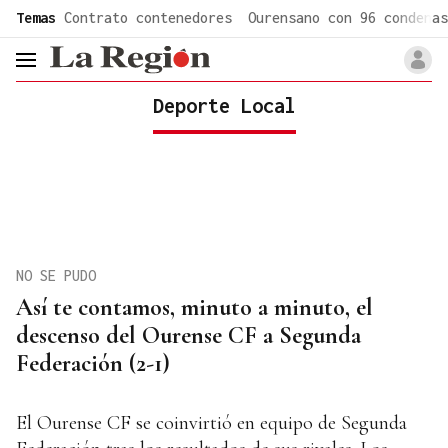
common.go-to-content
Temas
Contrato contenedores
Ourensano con 96 condenas
header.menu.open
Deporte Local
NO SE PUDO
Así te contamos, minuto a minuto, el
descenso del Ourense CF a Segunda
Federación (2-1)
El Ourense CF se coinvirtió en equipo de Segunda