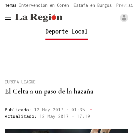
common.go-to-content
Temas
Intervención en Coren
Estafa en Burgos
Previsi
header.menu.open
Deporte Local
EUROPA LEAGUE
El Celta a un paso de la hazaña
Publicado:
12 May 2017 - 01:35
—
Actualizado:
12 May 2017 - 17:19