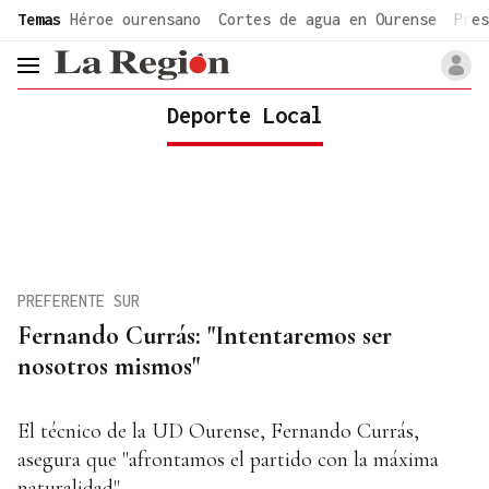
common.go-to-content
Temas
Héroe ourensano
Cortes de agua en Ourense
Pres
header.menu.open
Deporte Local
PREFERENTE SUR
Fernando Currás: "Intentaremos ser
nosotros mismos"
El técnico de la UD Ourense, Fernando Currás,
asegura que "afrontamos el partido con la máxima
naturalidad"