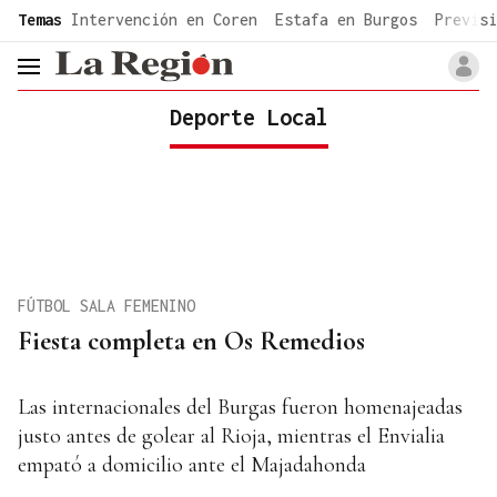
common.go-to-content
Temas
Intervención en Coren
Estafa en Burgos
Previsi
header.menu.open
Deporte Local
FÚTBOL SALA FEMENINO
Fiesta completa en Os Remedios
Las internacionales del Burgas fueron homenajeadas
justo antes de golear al Rioja, mientras el Envialia
empató a domicilio ante el Majadahonda