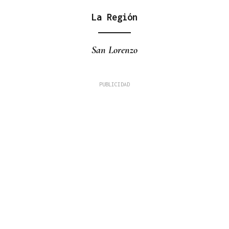
La Región
San Lorenzo
Fernando Román Alonso
TRIBUNA
A Alameda ou Horta do Concello