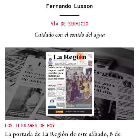
Fernando Lusson
SE JUEGAN EL TÍTULO
La final del cuadro de dobles ya está servida en el
VÍA DE SERVICIO
Torneo Internacional Cidade de Ourense
Cuidado con el sonido del agua
LOS TITULARES DE HOY
La portada de La Región de este sábado, 8 de