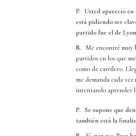
P.
Usted apareció en 
está pidiendo ser cla
partido fue el de Lyon
R.
Me encontré muy bi
partidos en los que m
como de carrilero. Lle
me demanda cada vez m
intentando aprender 
P.
Se supone que dent
también está la finali
R.
Sí, por eso. Pues h