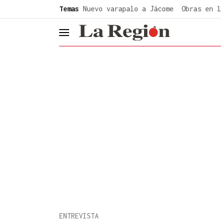
common.go-to-content
Temas
Nuevo varapalo a Jácome
Obras en l
header.menu.open
ENTREVISTA