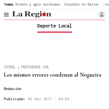
common.go-to-content
Temas
Drones y agro ourensano
Incendio en Baltar
Fes
header.menu.open
Deporte Local
FÚTBOL | PREFERENTE SUR
Los mismos errores condenan al Nogueira
Redacción
Publicado:
06 Nov 2017 - 09:03