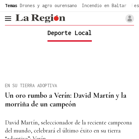
common.go-to-content
Temas
Drones y agro ourensano
Incendio en Baltar
Fes
header.menu.open
Deporte Local
EN SU TIERRA ADOPTIVA
Un oro rumbo a Verín: David Martín y la
morriña de un campeón
David Martín, seleccionador de la reciente campeona
del mundo, celebrará el último éxito en su tierra
“adoptiva”: Verín