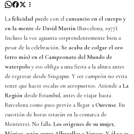
La
felicidad
puede con el
cansancio en el cuerpo y
en la mente
de
David Martín
(Barcelona, 1977).
Incluso la voz aguanta sorprendentemente bien a
pesar de la celebración.
Se acaba de colgar el oro
(otro más) en el Campeonato del Mundo de
waterpolo
y eso obliga a una fiesta a la altura antes
de regresar desde Singapur. Y ser campeón no evita
tener que hacer escalas en aeropuertos. Atiende a
La
Región
desde Estambul, antes de viajar hasta
Barcelona como paso previo a llegar a
Ourense
. En
cuestión de horas estarán en la comarca de
Monterrei. No falla.
Los orígenes de su mujer,
Mónica, están entre Albarellos y Vences. Y él ya es