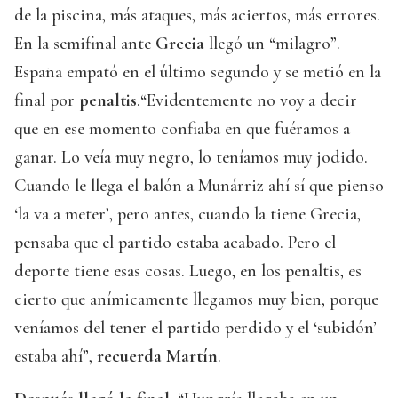
de la piscina, más ataques, más aciertos, más errores.
En la semifinal ante
Grecia
llegó un “milagro”.
España empató en el último segundo y se metió en la
final por
penaltis
.“Evidentemente no voy a decir
que en ese momento confiaba en que fuéramos a
ganar. Lo veía muy negro, lo teníamos muy jodido.
Cuando le llega el balón a Munárriz ahí sí que pienso
‘la va a meter’, pero antes, cuando la tiene Grecia,
pensaba que el partido estaba acabado. Pero el
deporte tiene esas cosas. Luego, en los penaltis, es
cierto que anímicamente llegamos muy bien, porque
veníamos del tener el partido perdido y el ‘subidón’
estaba ahí”,
recuerda Martín
.