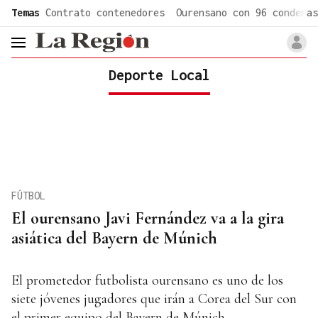
common.go-to-content
Temas
Contrato contenedores
Ourensano con 96 condenas
header.menu.open
Deporte Local
FÚTBOL
El ourensano Javi Fernández va a la gira
asiática del Bayern de Múnich
El prometedor futbolista ourensano es uno de los
siete jóvenes jugadores que irán a Corea del Sur con
el primer equipo del Bayern de Múnich