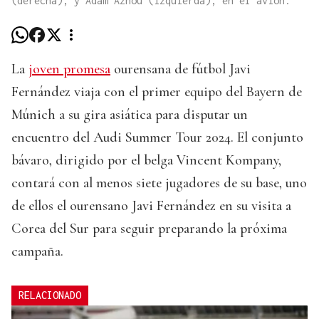
(derecha), y Adam Aznou (izquierda), en el avión.
La
joven promesa
ourensana de fútbol Javi
Fernández viaja con el primer equipo del Bayern de
Múnich a su gira asiática para disputar un
encuentro del Audi Summer Tour 2024. El conjunto
bávaro, dirigido por el belga Vincent Kompany,
contará con al menos siete jugadores de su base, uno
de ellos el ourensano Javi Fernández en su visita a
Corea del Sur para seguir preparando la próxima
campaña.
RELACIONADO