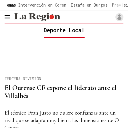
common.go-to-content
Temas
Intervención en Coren
Estafa en Burgos
Previsi
header.menu.open
Deporte Local
TERCERA DIVISIÓN
El Ourense CF expone el liderato ante el
Villalbés
El técnico Fran Justo no quiere confianzas ante un
rival que se adapta muy bien a las dimensiones de O
Couto