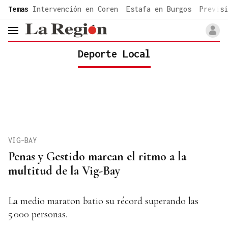
common.go-to-content
Temas
Intervención en Coren
Estafa en Burgos
Previsi
header.menu.open
Deporte Local
VIG-BAY
Penas y Gestido marcan el ritmo a la
multitud de la Vig-Bay
La medio maraton batio su récord superando las
5.000 personas.