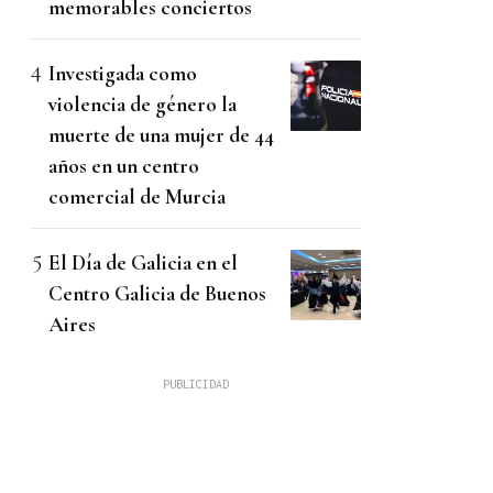
memorables conciertos
Investigada como
violencia de género la
muerte de una mujer de 44
años en un centro
comercial de Murcia
El Día de Galicia en el
Centro Galicia de Buenos
Aires