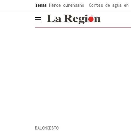
common.go-to-content
Temas
Héroe ourensano
Cortes de agua en 
header.menu.open
BALONCESTO