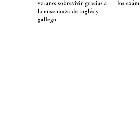
verano: sobrevivir gracias a
los exám
la enseñanza de inglés y
gallego
INMOBILIARIA
Una residencia histórica de
Kioto renace de la mano de
Armani