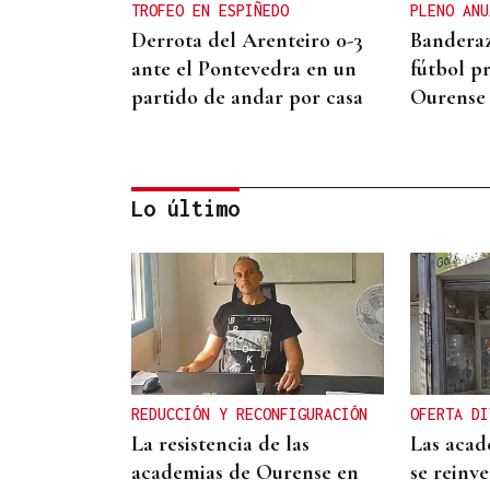
TROFEO EN ESPIÑEDO
PLENO ANU
Derrota del Arenteiro 0-3
Banderaz
ante el Pontevedra en un
fútbol p
partido de andar por casa
Ourense
Lo último
TERCERA FEDERACIÓN
Francisco Vázquez,
presidente del Arenteiro:
“Solo pido tener calma”
REDUCCIÓN Y RECONFIGURACIÓN
OFERTA DI
La resistencia de las
Las acad
academias de Ourense en
se reinve