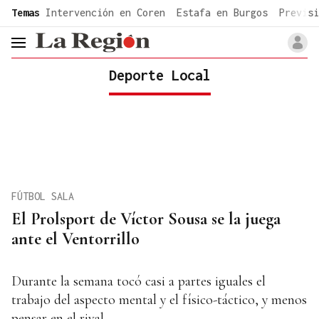
common.go-to-content
Temas
Intervención en Coren
Estafa en Burgos
Previsi
header.menu.open
Deporte Local
FÚTBOL SALA
El Prolsport de Víctor Sousa se la juega
ante el Ventorrillo
Durante la semana tocó casi a partes iguales el
trabajo del aspecto mental y el físico-táctico, y menos
pensar en el rival.