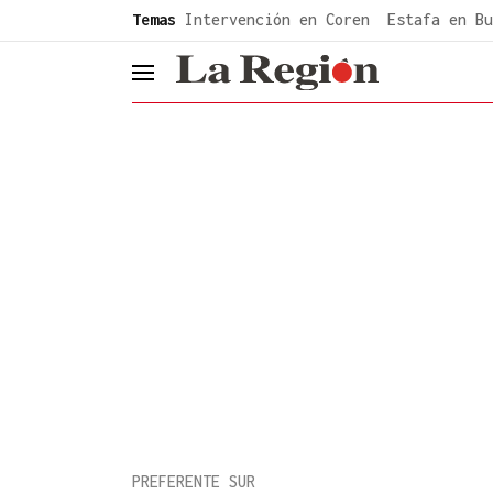
common.go-to-content
Temas
Intervención en Coren
Estafa en Bu
header.menu.open
PREFERENTE SUR