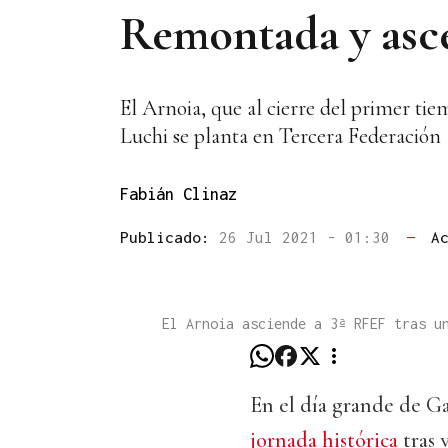
Remontada y asce
El Arnoia, que al cierre del primer tie
Luchi se planta en Tercera Federación
Fabián Clinaz
Publicado:
26 Jul 2021 - 01:30
—
A
El Arnoia asciende a 3ª RFEF tras u
En el día grande de Ga
jornada histórica
tras 