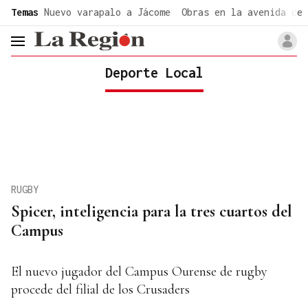
common.go-to-content
Temas
Nuevo varapalo a Jácome
Obras en la avenida de 
header.menu.open
Deporte Local
RUGBY
Spicer, inteligencia para la tres cuartos del
Campus
El nuevo jugador del Campus Ourense de rugby
procede del filial de los Crusaders