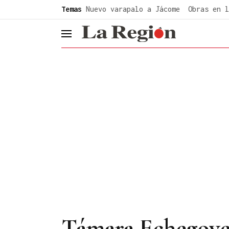
common.go-to-content
Temas
Nuevo varapalo a Jácome
Obras en l
header.menu.open
Támara Echegoyen: