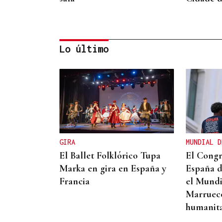
Lo último
TROFEO EN ESPIÑEDO
Derrota del Arenteiro 0-3
ante el Pontevedra en un
partido de andar por casa
GIRA
MUNDIAL D
El Ballet Folklórico Tupa
El Congr
Marka en gira en España y
España d
Francia
el Mundi
Marruecos
humanita