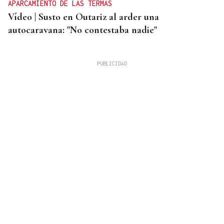
APARCAMIENTO DE LAS TERMAS
Vídeo | Susto en Outariz al arder una
autocaravana: "No contestaba nadie"
BOLETO PREMIADO
La Bonoloto reparte más de 140.000 euros en esta
cafetería de Ourense