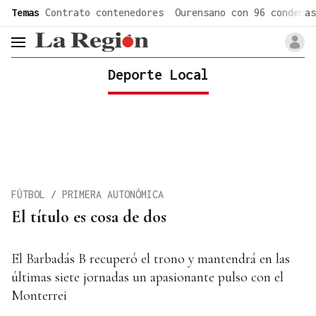
common.go-to-content
Temas
Contrato contenedores
Ourensano con 96 condenas
header.menu.open
Deporte Local
FÚTBOL / PRIMERA AUTONÓMICA
El título es cosa de dos
El Barbadás B recuperó el trono y mantendrá en las
últimas siete jornadas un apasionante pulso con el
Monterrei