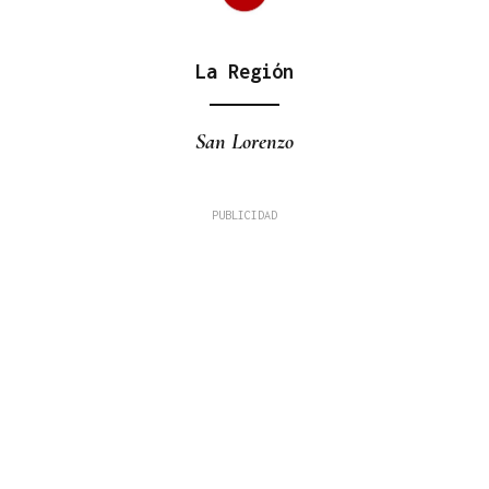
La Región
San Lorenzo
Fernando Román Alonso
TRIBUNA
A Alameda ou Horta do Concello