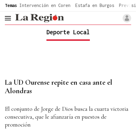
common.go-to-content
Temas
Intervención en Coren
Estafa en Burgos
Previsi
header.menu.open
Deporte Local
La UD Ourense repite en casa ante el
Alondras
El conjunto de Jorge de Dios busca la cuarta victoria
consecutiva, que le afianzaría en puestos de
promoción