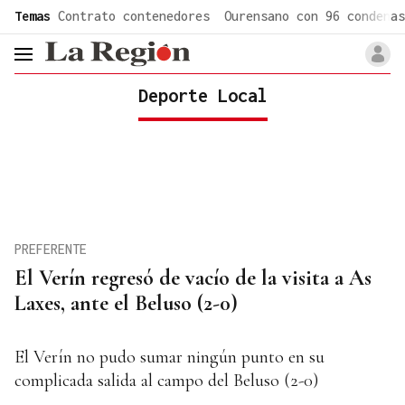
common.go-to-content
Temas
Contrato contenedores
Ourensano con 96 condenas
header.menu.open
Deporte Local
PREFERENTE
El Verín regresó de vacío de la visita a As
Laxes, ante el Beluso (2-0)
El Verín no pudo sumar ningún punto en su
complicada salida al campo del Beluso (2-0)