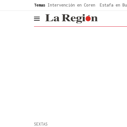
common.go-to-content
Temas
Intervención en Coren
Estafa en Bu
header.menu.open
SEXTAS