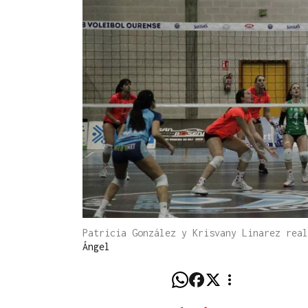
Patricia González y Krisvany Linarez rea
Ángel