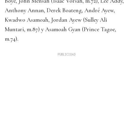
Boye, John Mensah (Isaac Vorsah, m.72), Lee Addy,
Anthony Annan, Derek Boateng, André Ayew,
Kwadwo Asamoah, Jordan Ayew (Sulley Ali
Muntari, m.87) y Asamoah Gyan (Prince Tagoe,
m.74).