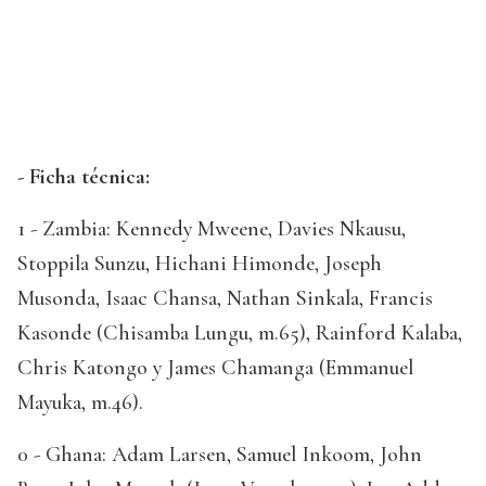
- Ficha técnica:
1 - Zambia: Kennedy Mweene, Davies Nkausu,
Stoppila Sunzu, Hichani Himonde, Joseph
Musonda, Isaac Chansa, Nathan Sinkala, Francis
Kasonde (Chisamba Lungu, m.65), Rainford Kalaba,
Chris Katongo y James Chamanga (Emmanuel
Mayuka, m.46).
0 - Ghana: Adam Larsen, Samuel Inkoom, John