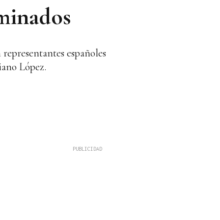
iminados
n representantes españoles
ciano López.