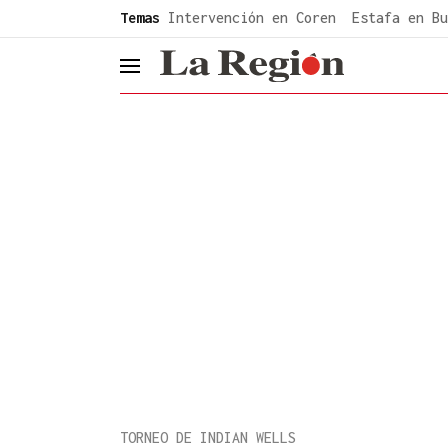
common.go-to-content
Temas
Intervención en Coren
Estafa en Bu
header.menu.open
TORNEO DE INDIAN WELLS