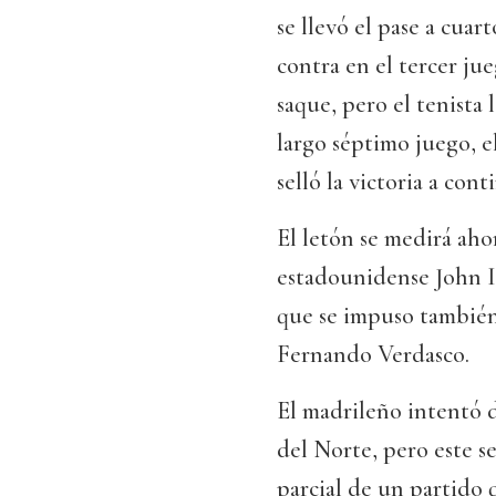
se llevó el pase a cuar
contra en el tercer ju
saque, pero el tenista 
largo séptimo juego, e
selló la victoria a cont
El letón se medirá aho
estadounidense John Is
que se impuso también e
Fernando Verdasco.
El madrileño intentó d
del Norte, pero este s
parcial de un partido 