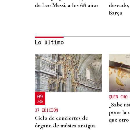
de Leo Messi, a los 68 años
deseado, 
Barça
Lo último
SUSTITUTO DEL OURENSANO
Vázquez Alvite, nuevo
presidente del Comité
Técnico en Galicia
09
QUEN CHO 
AGO
¿Sabe u
37 EDICIÓN
pone la 
Ciclo de conciertos de
que otro
órgano de música antigua