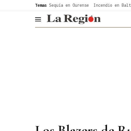
common.go-to-content
Temas
Sequía en Ourense
Incendio en Balt
header.menu.open
Los Blazers de R