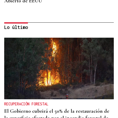
Abierto de EEUU
Lo último
SUSTITUTO DEL OURENSANO
Vázquez Alvite, nuevo presidente del Comité
Técnico en Galicia
RECUPERACIÓN FORESTAL
El Gobierno cubrirá el 50% de la restauración de