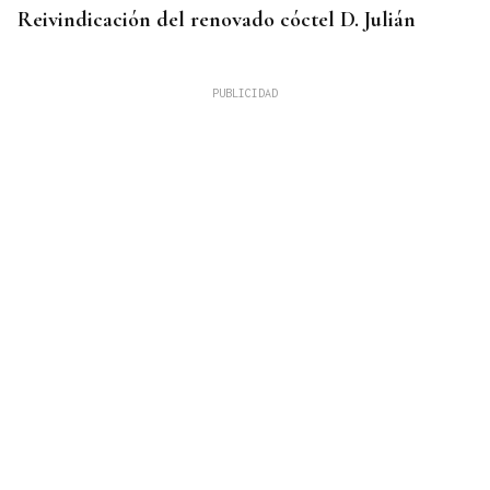
Reivindicación del renovado cóctel D. Julián
GUERRA DE UCRANIA
Rusia cifra en 640 los civiles muertos durante la
incursión ucraniana en Kursk