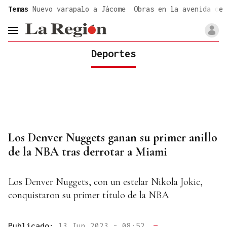
common.go-to-content
Temas
Nuevo varapalo a Jácome
Obras en la avenida de 
header.menu.open
Deportes
Los Denver Nuggets ganan su primer anillo
de la NBA tras derrotar a Miami
Los Denver Nuggets, con un estelar Nikola Jokic,
conquistaron su primer título de la NBA
Publicado:
13 Jun 2023 - 08:52
—