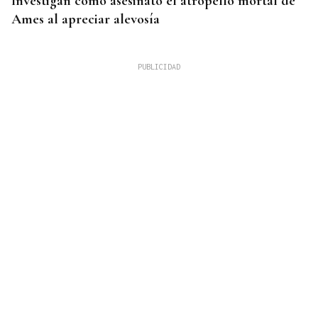
Investigan como asesinato el atropello mortal de
Ames al apreciar alevosía
09
AGO
FESTA DO PULPO
Cartel musical del Pulpo Fest 2026