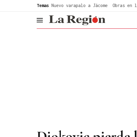
common.go-to-content
Temas
Nuevo varapalo a Jácome
Obras en l
header.menu.open
Djokovic pierde l