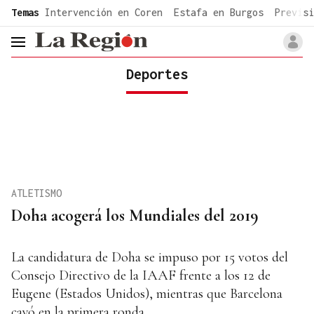
common.go-to-content
Temas
Intervención en Coren
Estafa en Burgos
Previsi
header.menu.open
Deportes
ATLETISMO
Doha acogerá los Mundiales del 2019
La candidatura de Doha se impuso por 15 votos del
Consejo Directivo de la IAAF frente a los 12 de
Eugene (Estados Unidos), mientras que Barcelona
cayó en la primera ronda.