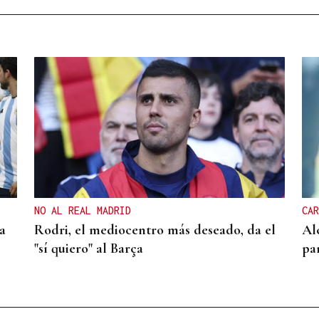
NO AL REAL MADRID
CAR
a
Rodri, el mediocentro más deseado, da el
Al
"sí quiero" al Barça
pa