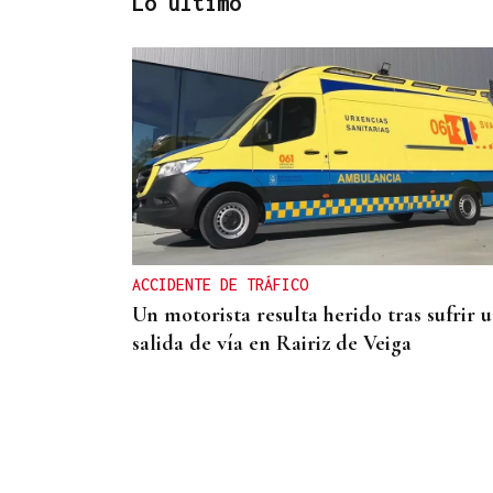
Lo último
SUSTITUTO DEL OURENSANO
Vázquez Alvite, nuevo presidente del
Comité Técnico en Galicia
ACCIDENTE DE TRÁFICO
Un motorista resulta herido tras sufrir 
salida de vía en Rairiz de Veiga