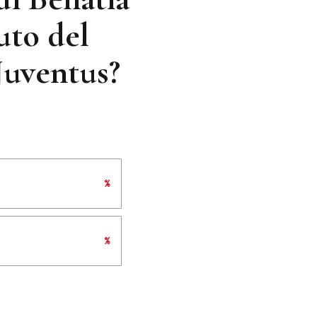
uto del
Juventus?
%
%