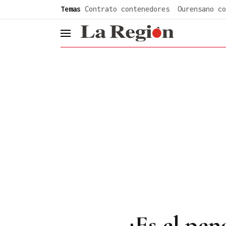
common.go-to-content
Temas
Contrato contenedores
Ourensano co
header.menu.open
¿Es el pen