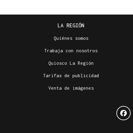
LA REGIÓN
Quiénes somos
08
AGO
Trabaja con nosotros
CONCIERTO
Quiosco La Región
Javier Vargas Blues, lo mejor del rock
sureño, en Gondomar
Tarifas de publicidad
Venta de imágenes