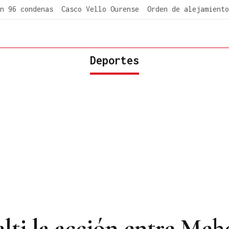
n 96 condenas
Casco Vello Ourense
Orden de alejamiento
Deportes
alti la acción entre Meh