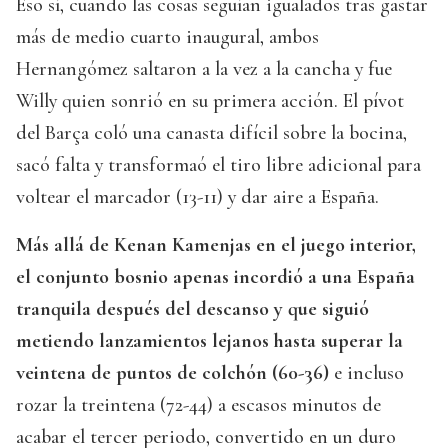
Eso sí, cuando las cosas seguían igualados tras gastar
más de medio cuarto inaugural, ambos
Hernangómez saltaron a la vez a la cancha y fue
Willy quien sonrió en su primera acción. El pívot
del Barça coló una canasta difícil sobre la bocina,
sacó falta y transformaó el tiro libre adicional para
voltear el marcador (13-11) y dar aire a España.
Más allá de Kenan Kamenjas en el juego interior,
el conjunto bosnio apenas incordió a una España
tranquila después del descanso y que siguió
metiendo lanzamientos lejanos hasta superar la
veintena de puntos de colchón (60-36)
e incluso
rozar la treintena (72-44) a escasos minutos de
acabar el tercer periodo, convertido en un duro