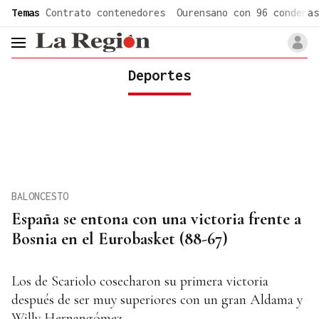
common.go-to-content
Temas
Contrato contenedores
Ourensano con 96 condenas
header.menu.open
Deportes
BALONCESTO
España se entona con una victoria frente a
Bosnia en el Eurobasket (88-67)
Los de Scariolo cosecharon su primera victoria
después de ser muy superiores con un gran Aldama y
Willy Hernangómez