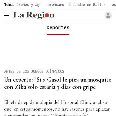
common.go-to-content
Temas
Drones y agro ourensano
Incendio en Baltar
Fes
header.menu.open
Deportes
ANTES DE LOS JUEGOS OLÍMPICOS
Un experto: "Si a Gasol le pica un mosquito
con Zika solo estaría 3 días con gripe"
El jefe de epidemiología del Hospital Clínic analizó
que "en estos momentos, no hay razones para aplazar
o suspender los Juegos Olímpicos de Río"