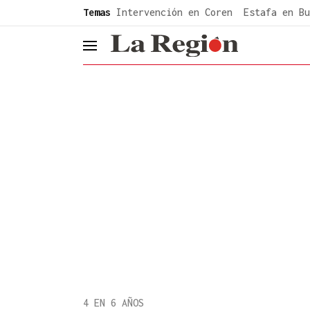
common.go-to-content
Temas
Intervención en Coren
Estafa en Bu
header.menu.open
4 EN 6 AÑOS