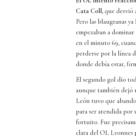
El OL intentó reaccio
Cata Coll,
que desvió a
Pero las blaugranas ya
empezaban a dominar e
en el minuto 69, cuand
perderse por la línea 
donde debía estar, firm
El segundo gol dio tod
aunque también dejó 
León tuvo que abando
para ser atendida por 
fortuito. Fue precisam
clara del OL Lyonnes p