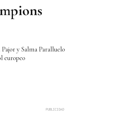
ampions
 Pajor y Salma Paralluelo
ol europeo