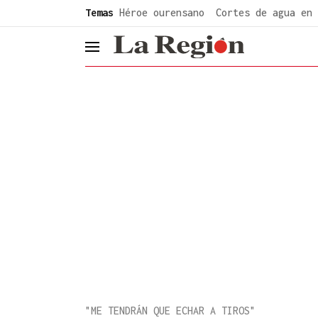
common.go-to-content
Temas
Héroe ourensano
Cortes de agua en 
header.menu.open
"ME TENDRÁN QUE ECHAR A TIROS"