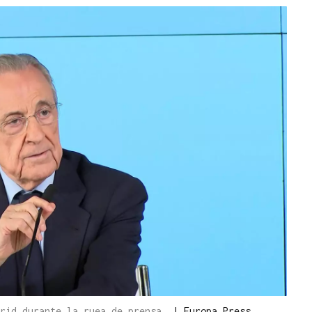
drid durante la ruea de prensa.
|
Europa Press