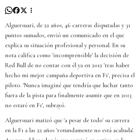
Alguersuari, de 22 años, 46 carreras disputadas y 31
puntos sumados, envió un comunicado en el que
explica su situación profesional y personal. En su
nota califica como 'incomprensible' la decisión de
Red Bull de no contar con él ya en 2012 'tras haber
hecho mi mejor campaña deportiva en F1', precisa el
piloto. 'Nunca imaginé que tendría que luchar tanto
fuera de la pista para finalmente asumir que en 2013
no estaré en F1', subrayó.
Alguersuari matizó que 'a pesar de todo' su carrera
en la F1 a las 22 años 'rotundamente no está acabada'.