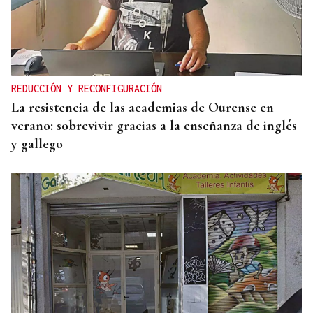
2019, SU PRIMERA GRANDE
Pogacar vuelve a La Vuelta siete años después y
busca conquistar el maillot rojo
REDUCCIÓN Y RECONFIGURACIÓN
La resistencia de las academias de Ourense en
verano: sobrevivir gracias a la enseñanza de inglés
y gallego