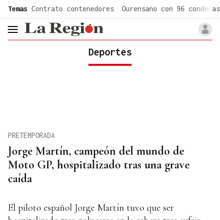
common.go-to-content
Temas
Contrato contenedores
Ourensano con 96 condenas
header.menu.open
Deportes
PRETEMPORADA
Jorge Martín, campeón del mundo de
Moto GP, hospitalizado tras una grave
caída
El piloto español Jorge Martín tuvo que ser