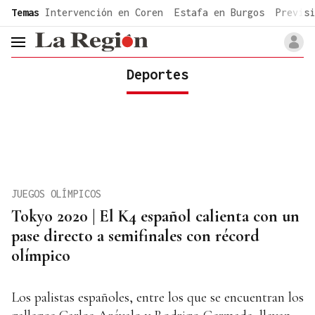
common.go-to-content
Temas
Intervención en Coren
Estafa en Burgos
Previsi
header.menu.open
Deportes
JUEGOS OLÍMPICOS
Tokyo 2020 | El K4 español calienta con un
pase directo a semifinales con récord
olímpico
Los palistas españoles, entre los que se encuentran los