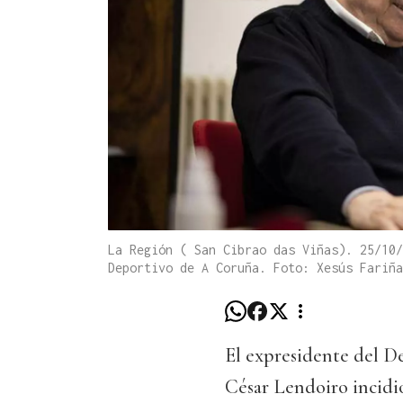
La Región ( San Cibrao das Viñas). 25/10/
Deportivo de A Coruña. Foto: Xesús Fariña
El expresidente del D
César Lendoiro incidi