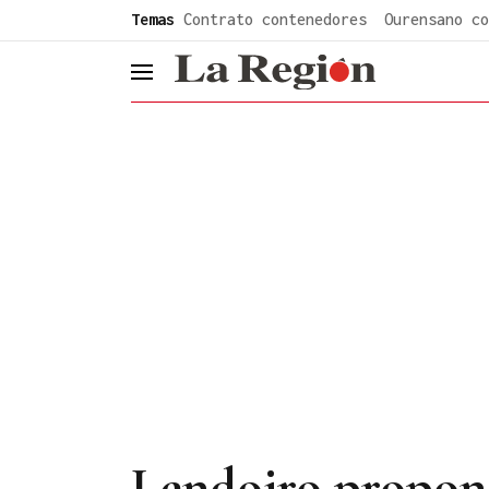
common.go-to-content
Temas
Contrato contenedores
Ourensano co
header.menu.open
Lendoiro propone