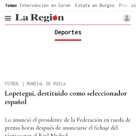
common.go-to-content
Temas
Intervención en Coren
Estafa en Burgos
Previsi
header.menu.open
Deportes
FÚTBOL | MUNDIAL DE RUSIA
Lopetegui, destituido como seleccionador
español
Lo anunció el presidente de la Federación en rueda de
prensa horas después de anunciarse el fichaje del
técnico por el Real Madrid