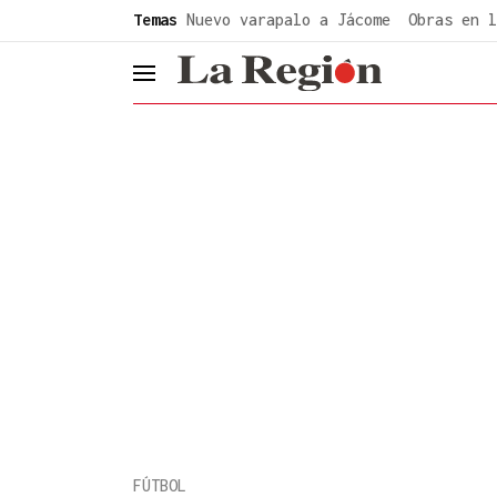
common.go-to-content
Temas
Nuevo varapalo a Jácome
Obras en l
header.menu.open
FÚTBOL