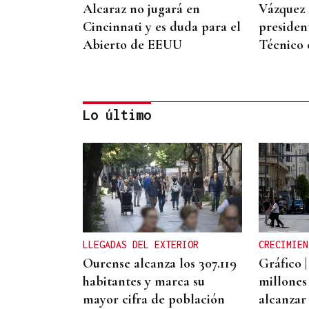
Alcaraz no jugará en
Vázquez 
Cincinnati y es duda para el
presiden
Abierto de EEUU
Técnico 
Lo último
2019, SU PRIMERA GRANDE
Pogacar vuelve a La Vuelta
siete años después y busca
conquistar el maillot rojo
LLEGADAS DEL EXTERIOR
CRECIMIEN
Ourense alcanza los 307.119
Gráfico |
habitantes y marca su
millones
mayor cifra de población
alcanzar