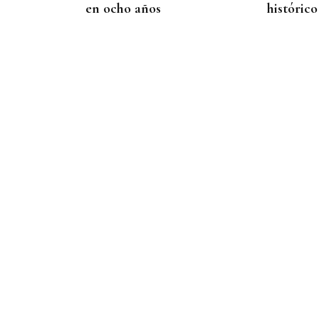
en ocho años
histórico
09
AGO
FESTA DO PULPO
Cartel musical del Pulpo
Fest 2026