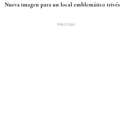
Nueva imagen para un local emblemático trivés
REFORMAS
Donald Trump deberá pedir permiso al Congreso
para construir el salón de baile en la Casa Blanca