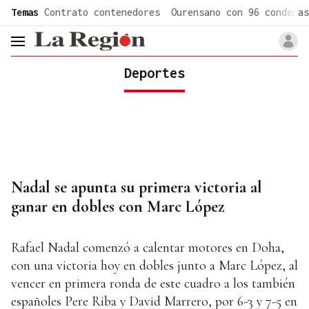
common.go-to-content
Temas
Contrato contenedores
Ourensano con 96 condenas
header.menu.open
Deportes
Nadal se apunta su primera victoria al
ganar en dobles con Marc López
Rafael Nadal comenzó a calentar motores en Doha,
con una victoria hoy en dobles junto a Marc López, al
vencer en primera ronda de este cuadro a los también
españoles Pere Riba y David Marrero, por 6-3 y 7-5 en