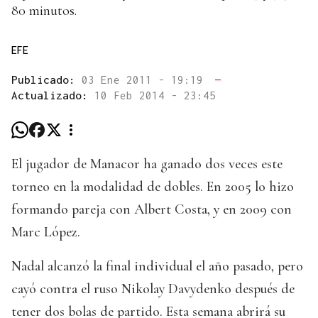
80 minutos.
EFE
Publicado:
03 Ene 2011 - 19:19
—
Actualizado:
10 Feb 2014 - 23:45
El jugador de Manacor ha ganado dos veces este
torneo en la modalidad de dobles. En 2005 lo hizo
formando pareja con Albert Costa, y en 2009 con
Marc López.
Nadal alcanzó la final individual el año pasado, pero
cayó contra el ruso Nikolay Davydenko después de
tener dos bolas de partido. Esta semana abrirá su