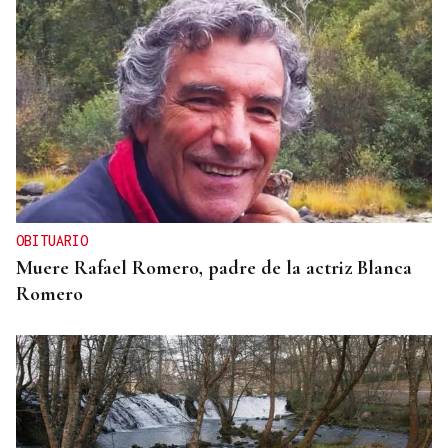
SUSTITUTO DEL OURENSANO
Vázquez Alvite, nuevo presidente del Comité
Técnico en Galicia
OBITUARIO
Muere Rafael Romero, padre de la actriz Blanca
Romero