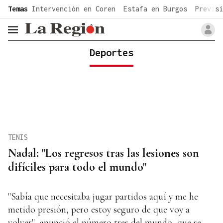
common.go-to-content
Temas
Intervención en Coren
Estafa en Burgos
Previsi
header.menu.open
Deportes
TENIS
Nadal: "Los regresos tras las lesiones son
difíciles para todo el mundo"
"Sabía que necesitaba jugar partidos aquí y me he
metido presión, pero estoy seguro de que voy a
volver", anunció el número tres del mundo, que se