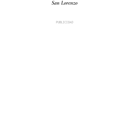
San Lorenzo
Fernando Román Alonso
TRIBUNA
A Alameda ou Horta do Concello