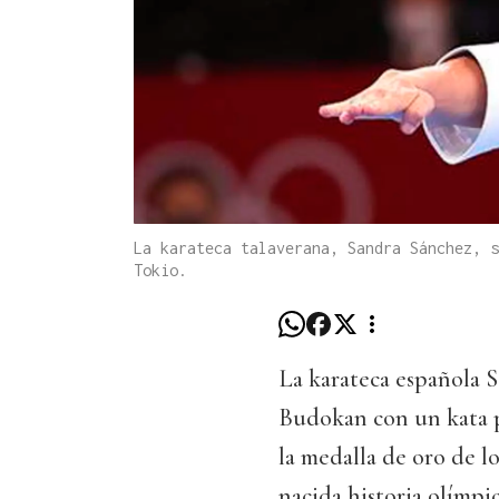
La karateca talaverana, Sandra Sánchez, s
Tokio.
La karateca española 
Budokan con un kata p
la medalla de oro de lo
nacida historia olímpi