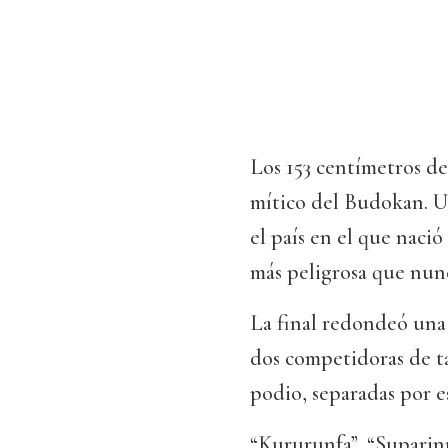
Los 153 centímetros d
mítico del Budokan. Un
el país en el que nació
más peligrosa que nun
La final redondeó una 
dos competidoras de t
podio, separadas por e
“Kururunfa”, “Suparinp