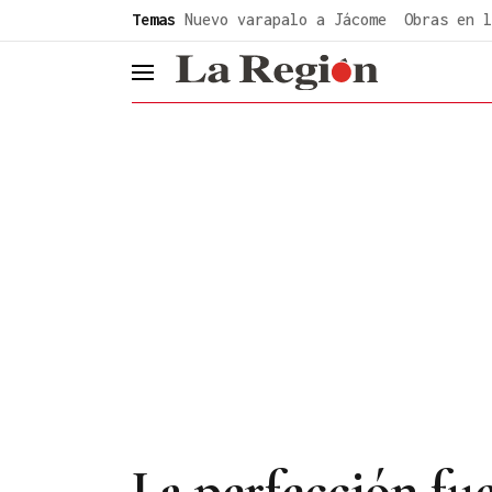
common.go-to-content
Temas
Nuevo varapalo a Jácome
Obras en l
header.menu.open
La perfección fu