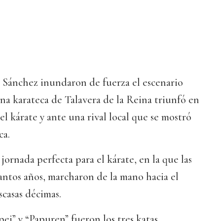
e Sánchez inundaron de fuerza el escenario
a karateca de Talavera de la Reina triunfó en
 el kárate y ante una rival local que se mostró
ca.
jornada perfecta para el kárate, en la que las
antos años, marcharon de la mano hacia el
scasas décimas.
ei” y “Papuren” fueron los tres katas