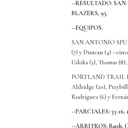
--RESULTADO: SAN
BLAZERS, 95.
--EQUIPOS.
SAN ANTONIO SPURS: P
(7) y Duncan (4) --cinc
Udoka (3), Thomas (8), 
PORTLAND TRAIL BLAZ
Aldridge (20), Przybill
Rodríguez (6) y Fernán
--PARCIALES: 33-16, 16
--ÁRBITROS: Rush, Cl