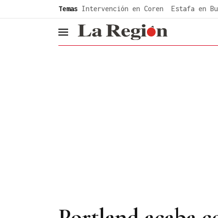
common.go-to-content
Temas
Intervención en Coren
Estafa en Bu
header.menu.open
Portland acaba co