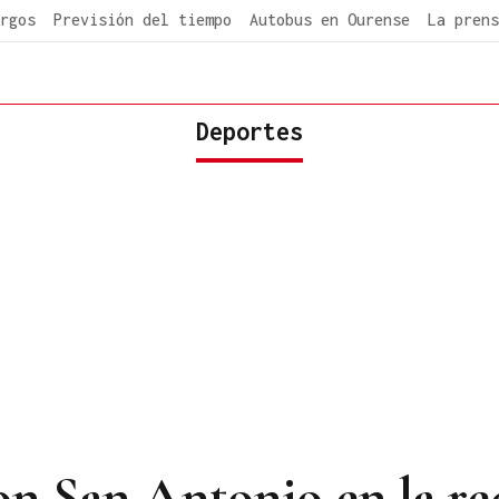
rgos
Previsión del tiempo
Autobus en Ourense
La prens
Deportes
n San Antonio en la rec