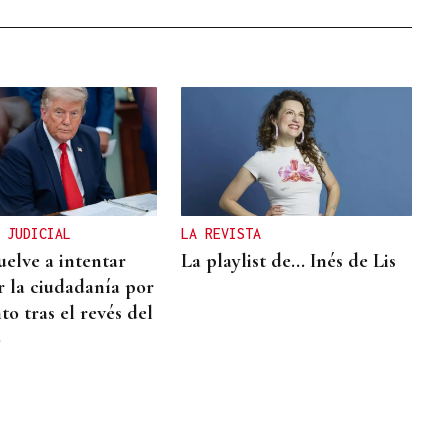
 JUDICIAL
LA REVISTA
elve a intentar
La playlist de... Inés de Lis
r la ciudadanía por
o tras el revés del
o