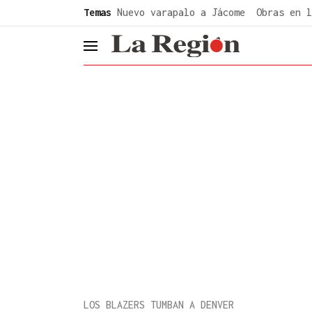
common.go-to-content
Temas
Nuevo varapalo a Jácome
Obras en l
header.menu.open
LOS BLAZERS TUMBAN A DENVER