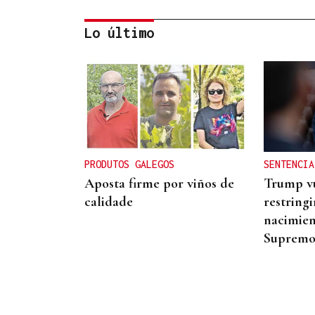
Lo último
DALLAS MAVERICKS
Santi Aldama, jugador de la
NBA, visita Ourense
PRODUTOS GALEGOS
SENTENCIA
Aposta firme por viños de
Trump vu
calidade
restringi
nacimient
Suprem