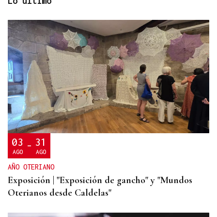
Lo último
DALLAS MAVERICKS
Santi Aldama, jugador de la NBA, visita Ourense
03
31
-
AGO
AGO
AÑO OTERIANO
Exposición | "Exposición de gancho" y "Mundos
Oterianos desde Caldelas"