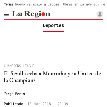
common.go-to-content
Temas
Nuevo varapalo a Jácome
Obras en la avenida de 
header.menu.open
Deportes
CHAMPIONS LEAGUE
El Sevilla echa a Mourinho y su United de
la Champions
Jorge Peris
Publicado:
13 Mar 2018 - 23:39
—