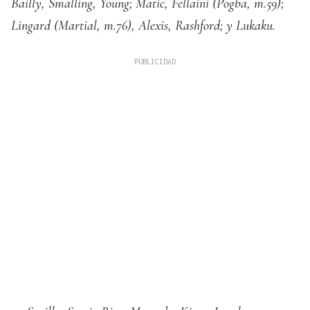
Bailly, Smalling, Young; Matic, Fellaini (Pogba, m.59);
Lingard (Martial, m.76), Alexis, Rashford; y Lukaku.