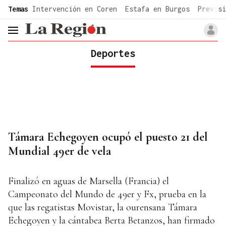
common.go-to-content
Temas
Intervención en Coren
Estafa en Burgos
Previsi
header.menu.open
Deportes
Támara Echegoyen ocupó el puesto 21 del
Mundial 49er de vela
Finalizó en aguas de Marsella (Francia) el
Campeonato del Mundo de 49er y Fx, prueba en la
que las regatistas Movistar, la ourensana Támara
Echegoyen y la cántabea Berta Betanzos, han firmado