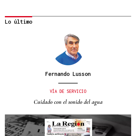
Lo último
Fernando Lusson
DALLAS MAVERICKS
Santi Aldama, jugador de la NBA, visita Ourense
VÍA DE SERVICIO
Cuidado con el sonido del agua