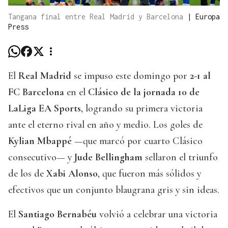
Tangana final entre Real Madrid y Barcelona
|
Europa
Press
El
Real Madrid
se impuso este domingo por
2-1 al
FC Barcelona
en el
Clásico de la jornada 10 de
LaLiga EA Sports
, logrando su primera victoria
ante el eterno rival en año y medio. Los goles de
Kylian Mbappé
—que marcó por cuarto Clásico
consecutivo— y
Jude Bellingham
sellaron el triunfo
de los de
Xabi Alonso
, que fueron más sólidos y
efectivos que un conjunto blaugrana gris y sin ideas.
El
Santiago Bernabéu
volvió a celebrar una victoria