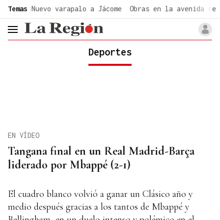
common.go-to-content
Temas
Nuevo varapalo a Jácome
Obras en la avenida de 
header.menu.open
Deportes
EN VÍDEO
Tangana final en un Real Madrid-Barça
liderado por Mbappé (2-1)
El cuadro blanco volvió a ganar un Clásico año y
medio después gracias a los tantos de Mbappé y
Bellingham, en un duelo intenso y polémico en el