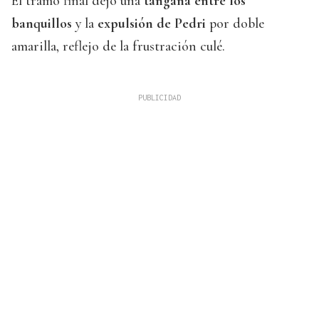
El tramo final dejó una
tangana entre los
banquillos
y la
expulsión de Pedri
por doble
amarilla, reflejo de la frustración culé.