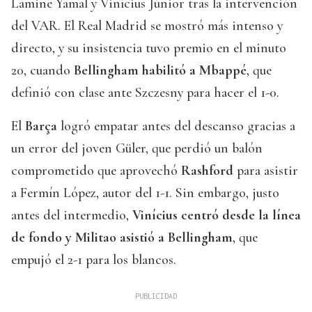
Lamine Yamal y Vinícius Júnior tras la intervención
del VAR. El Real Madrid se mostró más intenso y
directo, y su insistencia tuvo premio en el minuto
20, cuando
Bellingham habilitó a Mbappé
, que
definió con clase ante Szczesny para hacer el 1-0.
El
Barça
logró empatar antes del descanso gracias a
un error del joven Güler, que perdió un balón
comprometido que aprovechó
Rashford
para asistir
a Fermín López, autor del 1-1. Sin embargo, justo
antes del intermedio,
Vinícius centró desde la línea
de fondo y Militao asistió a Bellingham
, que
empujó el 2-1 para los blancos.