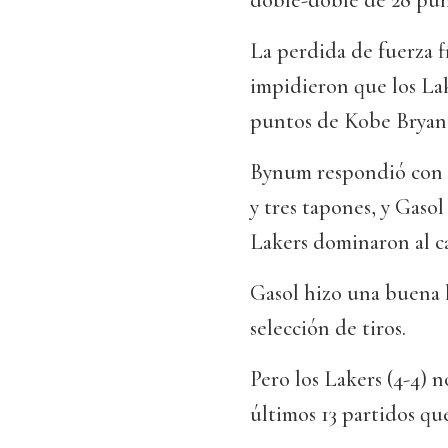
doble-doble de 28 punt
La perdida de fuerza fís
impidieron que los Lak
puntos de Kobe Bryant,
Bynum respondió con u
y tres tapones, y Gasol
Lakers dominaron al ca
Gasol hizo una buena 
selección de tiros.
Pero los Lakers (4-4) 
últimos 13 partidos q