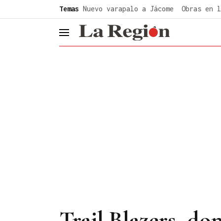
common.go-to-content
Temas
Nuevo varapalo a Jácome
Obras en l
header.menu.open
Trail Blazers, d